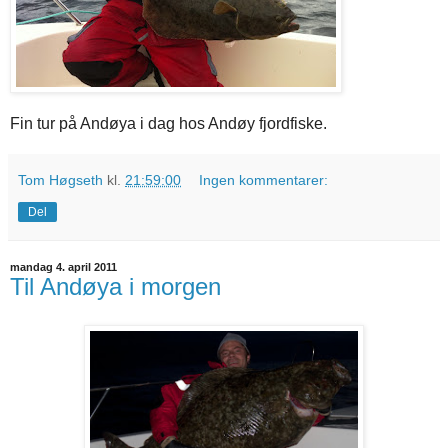
Fin tur på Andøya i dag hos Andøy fjordfiske.
Tom Høgseth
kl.
21:59:00
Ingen kommentarer:
Del
mandag 4. april 2011
Til Andøya i morgen