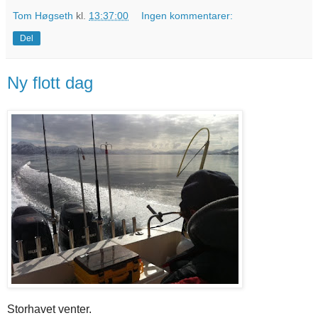
Tom Høgseth
kl.
13:37:00
Ingen kommentarer:
Del
Ny flott dag
Storhavet venter.