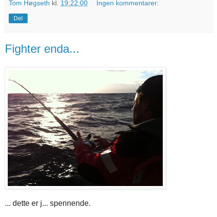
Tom Høgseth
kl.
19:22:00
Ingen kommentarer:
Del
Fighter enda...
... dette er j... spennende.