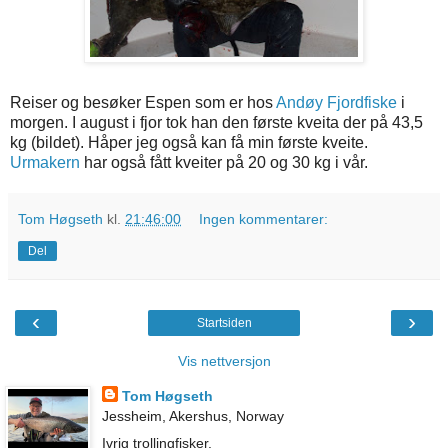
Reiser og besøker Espen som er hos
Andøy Fjordfiske
i
morgen. I august i fjor tok han den første kveita der på 43,5
kg (bildet). Håper jeg også kan få min første kveite.
Urmakern
har også fått kveiter på 20 og 30 kg i vår.
Tom Høgseth
kl.
21:46:00
Ingen kommentarer:
Del
‹
›
Startsiden
Vis nettversjon
Tom Høgseth
Jessheim, Akershus, Norway
Ivrig trollingfisker.