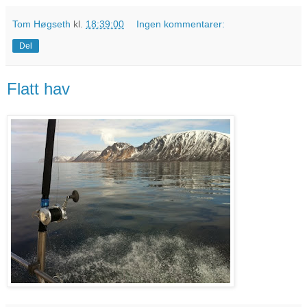
Tom Høgseth
kl.
18:39:00
Ingen kommentarer:
Del
Flatt hav