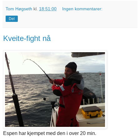
Tom Høgseth
kl.
18:51:00
Ingen kommentarer:
Del
Kveite-fight nå
Espen har kjempet med den i over 20 min.